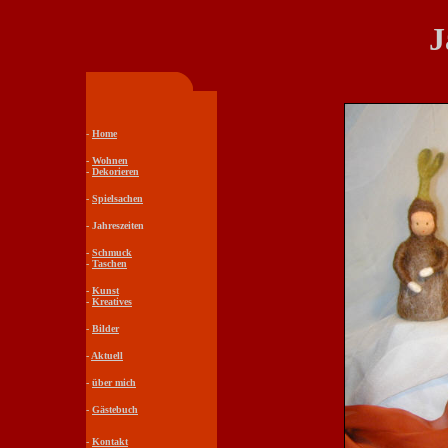
J
-
Home
-
Wohnen
-
Dekorieren
-
Spielsachen
- Jahreszeiten
-
Schmuck
-
Taschen
-
Kunst
-
Kreatives
-
Bilder
-
Aktuell
-
über mich
-
Gästebuch
-
Kontakt